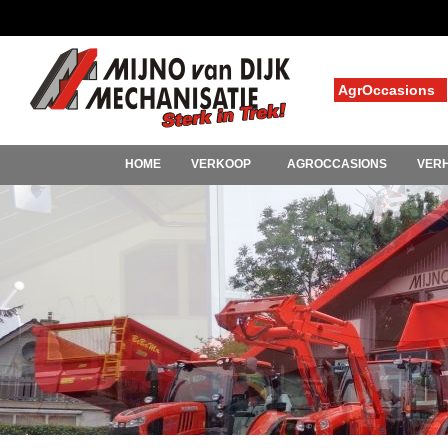
AgrOccasions
HOME
VERKOOP
AGROCCASIONS
VER