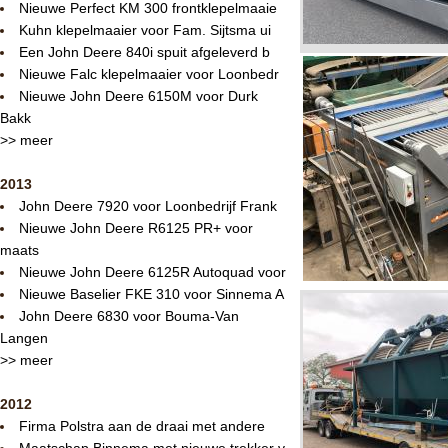
Nieuwe Perfect KM 300 frontklepelmaaie
Kuhn klepelmaaier voor Fam. Sijtsma ui
Een John Deere 840i spuit afgeleverd b
Nieuwe Falc klepelmaaier voor Loonbedr
Nieuwe John Deere 6150M voor Durk
Bakk
>> meer
2013
John Deere 7920 voor Loonbedrijf Frank
Nieuwe John Deere R6125 PR+ voor
maats
Nieuwe John Deere 6125R Autoquad voor
Nieuwe Baselier FKE 310 voor Sinnema A
John Deere 6830 voor Bouma-Van
Langen
>> meer
2012
Firma Polstra aan de draai met andere
Maatschap Binnema met nieuwe trekker v