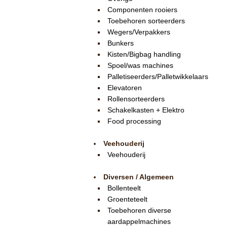
Componenten rooiers
Toebehoren sorteerders
Wegers/Verpakkers
Bunkers
Kisten/Bigbag handling
Spoel/was machines
Palletiseerders/Palletwikkelaars
Elevatoren
Rollensorteerders
Schakelkasten + Elektro
Food processing
Veehouderij
Veehouderij
Diversen / Algemeen
Bollenteelt
Groenteteelt
Toebehoren diverse
aardappelmachines