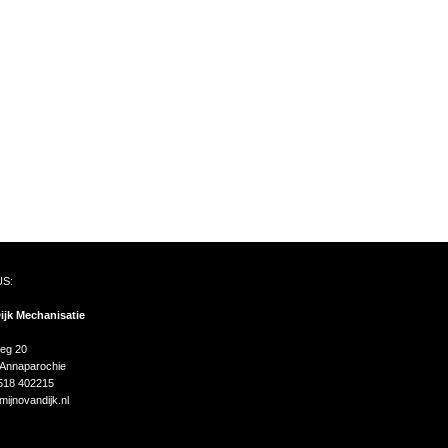
S:
ijk Mechanisatie
g 20
 Annaparochie
)518 402215
ijnovandijk.nl