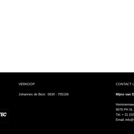
VERKOOP
CONTACT U
Johannes de Best: 0630 - 705158
Mijno van D
Hemmemawe
9076 PH St.
Tel: + 31 (0
Email:
info@m