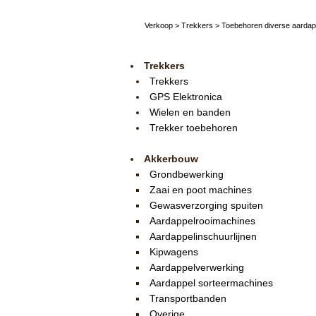
Verkoop
>
Trekkers
>
Toebehoren diverse aarda
Trekkers
Trekkers
GPS Elektronica
Wielen en banden
Trekker toebehoren
Akkerbouw
Grondbewerking
Zaai en poot machines
Gewasverzorging spuiten
Aardappelrooimachines
Aardappelinschuurlijnen
Kipwagens
Aardappelverwerking
Aardappel sorteermachines
Transportbanden
Overige