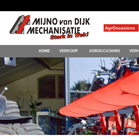
AgrOccasions
HOME
VERKOOP
AGROCCASIONS
VER