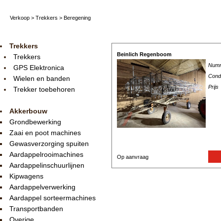
Verkoop
>
Trekkers
>
Beregening
Trekkers
Beinlich Regenboom
Trekkers
Num
GPS Elektronica
Condi
Wielen en banden
Prijs
Trekker toebehoren
Akkerbouw
Grondbewerking
Zaai en poot machines
Gewasverzorging spuiten
Aardappelrooimachines
Op aanvraag
Aardappelinschuurlijnen
Kipwagens
Aardappelverwerking
Aardappel sorteermachines
Transportbanden
Overige