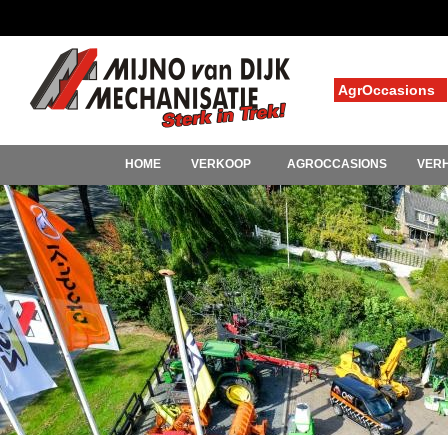
AgrOccasions
HOME
VERKOOP
AGROCCASIONS
VER