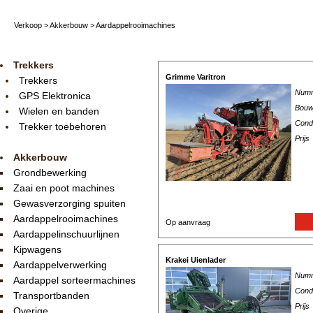
Verkoop
>
Akkerbouw
>
Aardappelrooimachines
Trekkers
Grimme Varitron
Trekkers
Num
GPS Elektronica
Bouw
Wielen en banden
Condi
Trekker toebehoren
Prijs
Akkerbouw
Grondbewerking
Zaai en poot machines
Gewasverzorging spuiten
Aardappelrooimachines
Op aanvraag
Aardappelinschuurlijnen
Kipwagens
Krakei Uienlader
Aardappelverwerking
Num
Aardappel sorteermachines
Condi
Transportbanden
Prijs
Overige