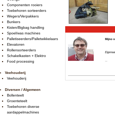
Componenten rooiers
Toebehoren sorteerders
Wegers/Verpakkers
Bunkers
Kisten/Bigbag handling
Spoel/was machines
Palletiseerders/Palletwikkelaars
Mijno v
Elevatoren
Rollensorteerders
Eigenaa
Schakelkasten + Elektro
...
Food processing
Veehouderij
Veehouderij
Diversen / Algemeen
Bollenteelt
Groenteteelt
Toebehoren diverse
aardappelmachines