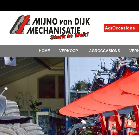
AgrOccasions
HOME
VERKOOP
AGROCCASIONS
VER