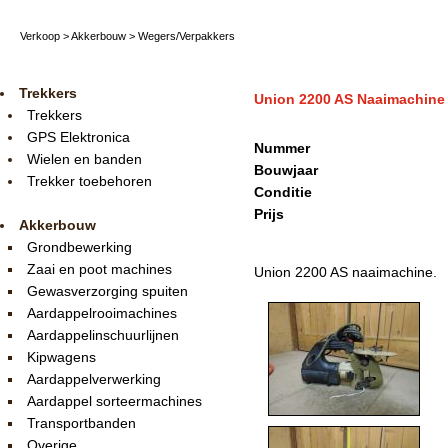
Verkoop
>
Akkerbouw
>
Wegers/Verpakkers
Trekkers
Union 2200 AS Naaimachine
Trekkers
GPS Elektronica
Nummer
Wielen en banden
Bouwjaar
Trekker toebehoren
Conditie
Prijs
Akkerbouw
Grondbewerking
Zaai en poot machines
Union 2200 AS naaimachine.
Gewasverzorging spuiten
Aardappelrooimachines
Aardappelinschuurlijnen
Kipwagens
Aardappelverwerking
Aardappel sorteermachines
Transportbanden
Overige