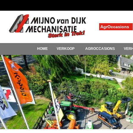
AgrOccasions
HOME
VERKOOP
AGROCCASIONS
VER