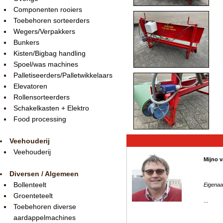
Componenten rooiers
Toebehoren sorteerders
Wegers/Verpakkers
Bunkers
Kisten/Bigbag handling
Spoel/was machines
Palletiseerders/Palletwikkelaars
Elevatoren
Rollensorteerders
Schakelkasten + Elektro
Food processing
Veehouderij
Veehouderij
Mijno v
Diversen / Algemeen
Bollenteelt
Eigenaa
Groenteteelt
...
Toebehoren diverse
aardappelmachines