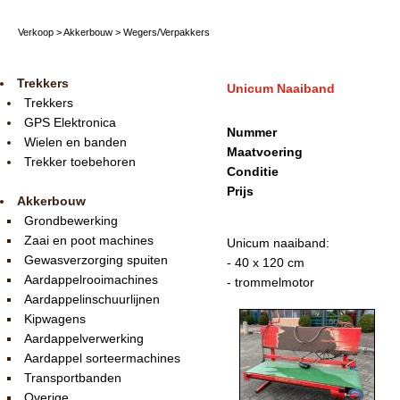
Verkoop
>
Akkerbouw
>
Wegers/Verpakkers
Trekkers
Unicum Naaiband
Trekkers
GPS Elektronica
Nummer
Wielen en banden
Maatvoering
Trekker toebehoren
Conditie
Prijs
Akkerbouw
Grondbewerking
Zaai en poot machines
Unicum naaiband:
Gewasverzorging spuiten
- 40 x 120 cm
Aardappelrooimachines
- trommelmotor
Aardappelinschuurlijnen
Kipwagens
Aardappelverwerking
Aardappel sorteermachines
Transportbanden
Overige