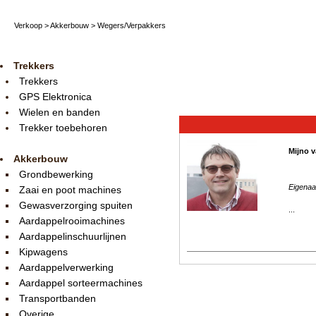
Verkoop
>
Akkerbouw
>
Wegers/Verpakkers
Trekkers
Trekkers
GPS Elektronica
Wielen en banden
Trekker toebehoren
Mijno v
Akkerbouw
Grondbewerking
Eigenaa
Zaai en poot machines
Gewasverzorging spuiten
...
Aardappelrooimachines
Aardappelinschuurlijnen
Kipwagens
Aardappelverwerking
Aardappel sorteermachines
Transportbanden
Overige