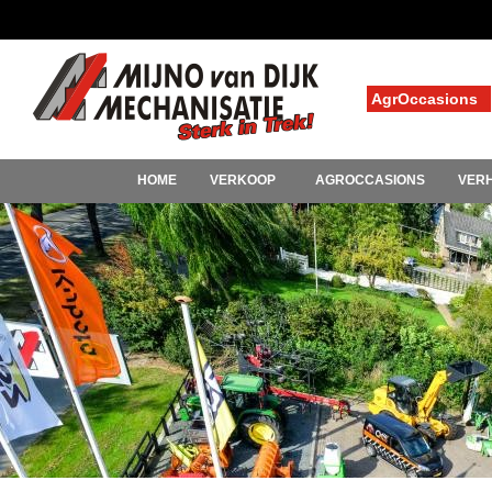
AgrOccasions
HOME
VERKOOP
AGROCCASIONS
VER