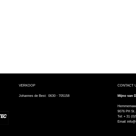
VERKOOP
CONTACT U
Johannes de Best: 0630 - 705158
Mijno van D
Hemmemawe
9076 PH St.
Tel: + 31 (0
Email:
info@m