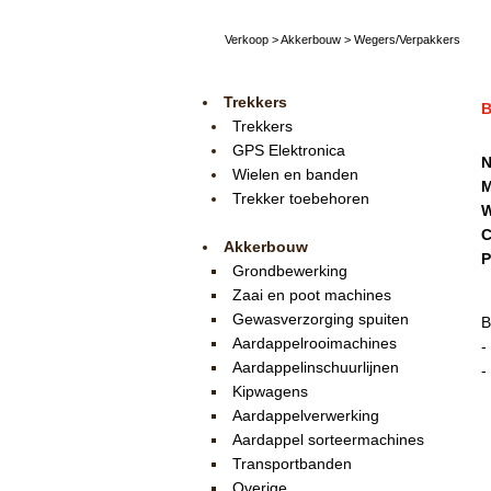
Verkoop
>
Akkerbouw
>
Wegers/Verpakkers
Trekkers
B
Trekkers
GPS Elektronica
N
Wielen en banden
M
Trekker toebehoren
W
C
Akkerbouw
P
Grondbewerking
Zaai en poot machines
Gewasverzorging spuiten
B
Aardappelrooimachines
-
Aardappelinschuurlijnen
-
Kipwagens
Aardappelverwerking
Aardappel sorteermachines
Transportbanden
Overige