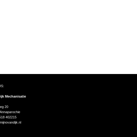
S:
ijk Mechanisatie
g 20
 Annaparochie
)518 402215
ijnovandijk.nl