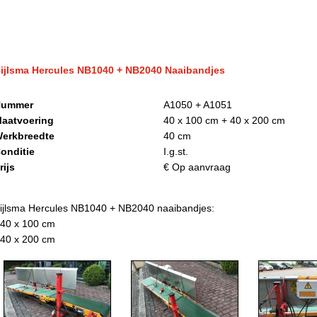
ijlsma Hercules NB1040 + NB2040 Naaibandjes
ummer
A1050 + A1051
aatvoering
40 x 100 cm + 40 x 200 cm
erkbreedte
40 cm
onditie
I.g.st.
rijs
€ Op aanvraag
ijlsma Hercules NB1040 + NB2040 naaibandjes:
 40 x 100 cm
 40 x 200 cm