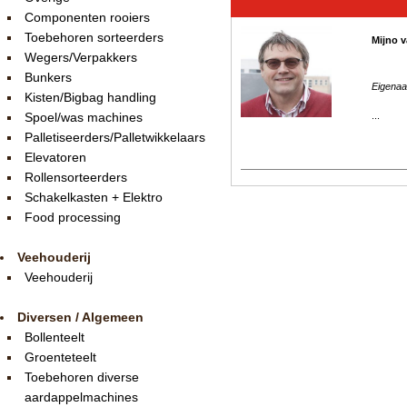
Componenten rooiers
Toebehoren sorteerders
Mijno v
Wegers/Verpakkers
Bunkers
Eigenaa
Kisten/Bigbag handling
Spoel/was machines
...
Palletiseerders/Palletwikkelaars
Elevatoren
Rollensorteerders
Schakelkasten + Elektro
Food processing
Veehouderij
Veehouderij
Diversen / Algemeen
Bollenteelt
Groenteteelt
Toebehoren diverse
aardappelmachines