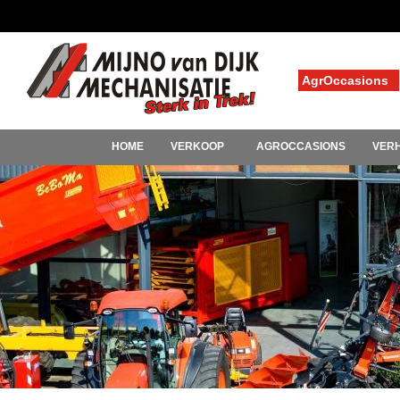
AgrOccasions
HOME
VERKOOP
AGROCCASIONS
VER