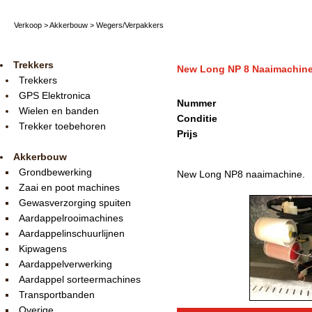
Verkoop
>
Akkerbouw
>
Wegers/Verpakkers
Trekkers
New Long NP 8 Naaimachin
Trekkers
GPS Elektronica
Nummer
Wielen en banden
Conditie
Trekker toebehoren
Prijs
Akkerbouw
Grondbewerking
New Long NP8 naaimachine.
Zaai en poot machines
Gewasverzorging spuiten
Aardappelrooimachines
Aardappelinschuurlijnen
Kipwagens
Aardappelverwerking
Aardappel sorteermachines
Transportbanden
Overige