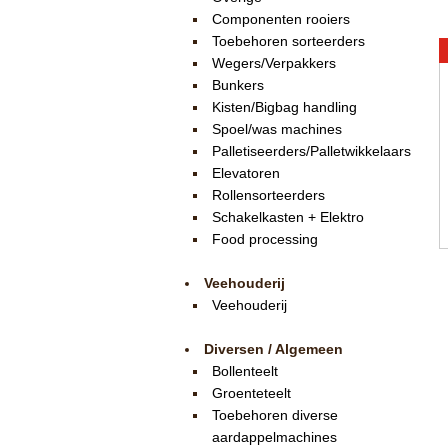
Componenten rooiers
Toebehoren sorteerders
Wegers/Verpakkers
Bunkers
Kisten/Bigbag handling
Spoel/was machines
Palletiseerders/Palletwikkelaars
Elevatoren
Rollensorteerders
Schakelkasten + Elektro
Food processing
Veehouderij
Veehouderij
Diversen / Algemeen
Bollenteelt
Groenteteelt
Toebehoren diverse
aardappelmachines