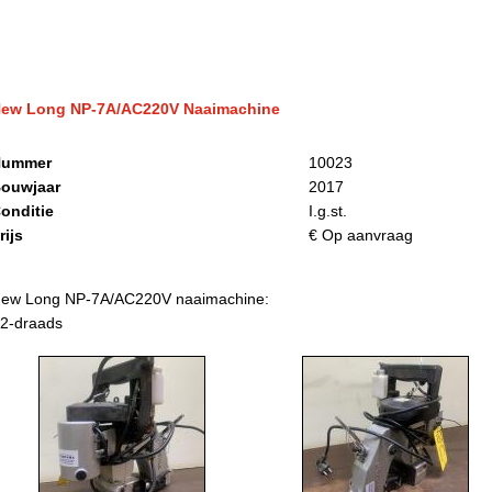
ew Long NP-7A/AC220V Naaimachine
ummer
10023
ouwjaar
2017
onditie
I.g.st.
rijs
€ Op aanvraag
ew Long NP-7A/AC220V naaimachine:
 2-draads