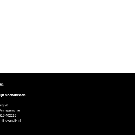
S:
ijk Mechanisatie
g 20
 Annaparochie
)518 402215
ijnovandijk.nl