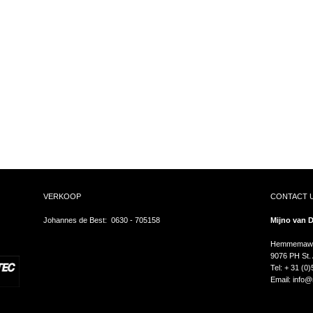
VERKOOP
CONTACT U
Johannes de Best: 0630 - 705158
Mijno van D
Hemmemawe
9076 PH St.
Tel: + 31 (0
Email:
info@m