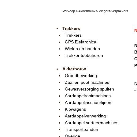
Verkoop
>
Akkerbouw
>
Wegers/Verpakkers
Trekkers
N
Trekkers
GPS Elektronica
N
Wielen en banden
B
Trekker toebehoren
C
P
Akkerbouw
Grondbewerking
Zaai en poot machines
N
Gewasverzorging spuiten
-
Aardappelrooimachines
Aardappelinschuurlijnen
Kipwagens
Aardappelverwerking
Aardappel sorteermachines
Transportbanden
Overige