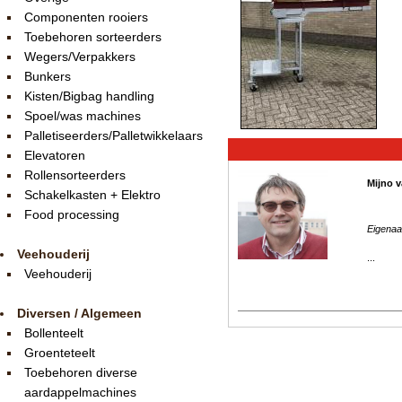
Componenten rooiers
Toebehoren sorteerders
Wegers/Verpakkers
Bunkers
Kisten/Bigbag handling
Spoel/was machines
Palletiseerders/Palletwikkelaars
Elevatoren
Rollensorteerders
Mijno v
Schakelkasten + Elektro
Food processing
Eigenaa
Veehouderij
...
Veehouderij
Diversen / Algemeen
Bollenteelt
Groenteteelt
Toebehoren diverse
aardappelmachines