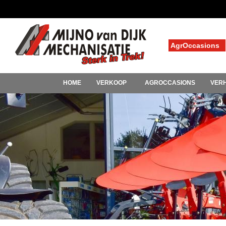
AgrOccasions
HOME
VERKOOP
AGROCCASIONS
VER