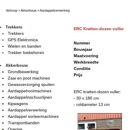
Verkoop
>
Akkerbouw
>
Aardappelverwerking
Trekkers
ERC Kratten-dozen vuller
Trekkers
GPS Elektronica
Nummer
Wielen en banden
Bouwjaar
Trekker toebehoren
Maatvoering
Werkbreedte
Akkerbouw
Conditie
Grondbewerking
Prijs
Zaai en poot machines
Gewasverzorging spuiten
Aardappelrooimachines
ERC kratten-dozen vuller:
Aardappelinschuurlijnen
- 30 x 180 cm
Kipwagens
- roldiameter 13 cm
Aardappelverwerking
Aardappel sorteermachines
Transportbanden
Overige