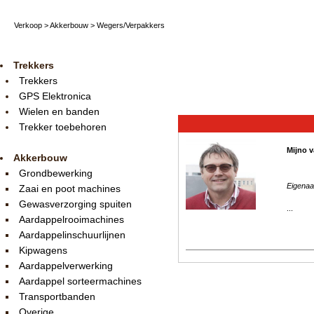
Verkoop
>
Akkerbouw
>
Wegers/Verpakkers
Trekkers
Trekkers
GPS Elektronica
Wielen en banden
Trekker toebehoren
Mijno v
Akkerbouw
Grondbewerking
Eigenaa
Zaai en poot machines
Gewasverzorging spuiten
...
Aardappelrooimachines
Aardappelinschuurlijnen
Kipwagens
Aardappelverwerking
Aardappel sorteermachines
Transportbanden
Overige