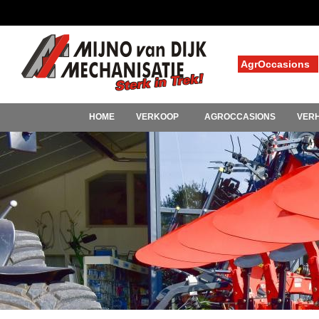
AgrOccasions
HOME
VERKOOP
AGROCCASIONS
VER