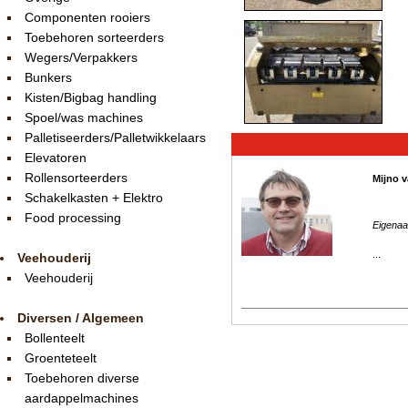
Componenten rooiers
Toebehoren sorteerders
Wegers/Verpakkers
Bunkers
Kisten/Bigbag handling
Spoel/was machines
Palletiseerders/Palletwikkelaars
Elevatoren
Rollensorteerders
Mijno v
Schakelkasten + Elektro
Food processing
Eigenaa
...
Veehouderij
Veehouderij
Diversen / Algemeen
Bollenteelt
Groenteteelt
Toebehoren diverse
aardappelmachines