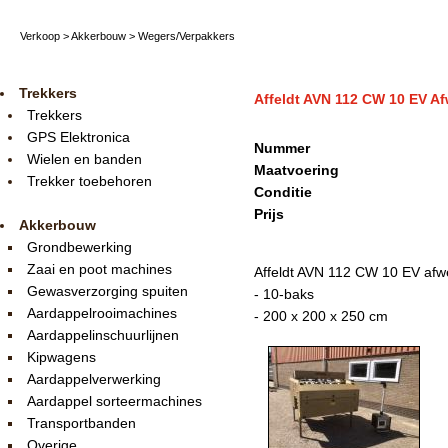
Verkoop
>
Akkerbouw
>
Wegers/Verpakkers
Trekkers
Affeldt AVN 112 CW 10 EV A
Trekkers
GPS Elektronica
Nummer
Wielen en banden
Maatvoering
Trekker toebehoren
Conditie
Prijs
Akkerbouw
Grondbewerking
Zaai en poot machines
Affeldt AVN 112 CW 10 EV afw
Gewasverzorging spuiten
- 10-baks
Aardappelrooimachines
- 200 x 200 x 250 cm
Aardappelinschuurlijnen
Kipwagens
Aardappelverwerking
Aardappel sorteermachines
Transportbanden
Overige