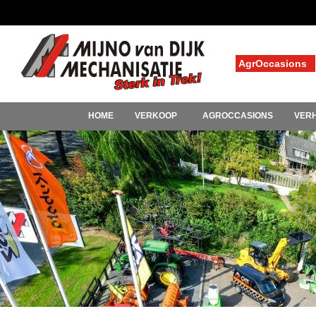
AgrOccasions
HOME
VERKOOP
AGROCCASIONS
VER