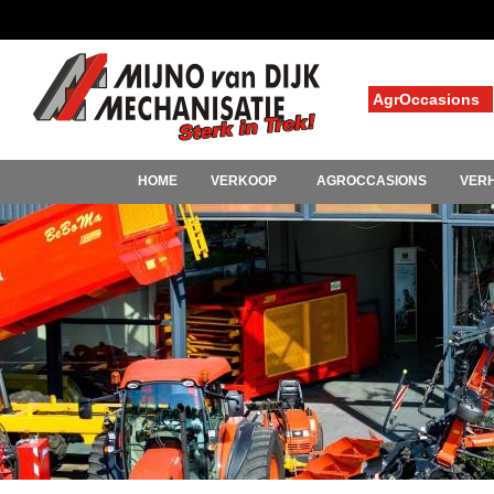
AgrOccasions
HOME
VERKOOP
AGROCCASIONS
VER