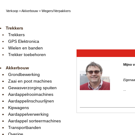
Verkoop
>
Akkerbouw
>
Wegers/Verpakkers
Trekkers
Trekkers
GPS Elektronica
Wielen en banden
Trekker toebehoren
Mijno v
Akkerbouw
Grondbewerking
Eigenaa
Zaai en poot machines
Gewasverzorging spuiten
...
Aardappelrooimachines
Aardappelinschuurlijnen
Kipwagens
Aardappelverwerking
Aardappel sorteermachines
Transportbanden
Overige