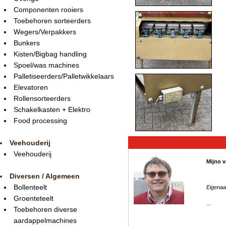
Componenten rooiers
Toebehoren sorteerders
Wegers/Verpakkers
Bunkers
Kisten/Bigbag handling
Spoel/was machines
Palletiseerders/Palletwikkelaars
Elevatoren
Rollensorteerders
Schakelkasten + Elektro
Food processing
Veehouderij
Veehouderij
Mijno v
Diversen / Algemeen
Bollenteelt
Eigenaa
Groenteteelt
...
Toebehoren diverse
aardappelmachines