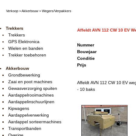
Verkoop
>
Akkerbouw
>
Wegers/Verpakkers
Trekkers
Affeldt AVN 112 CW 10 EV W
Trekkers
GPS Elektronica
Nummer
Wielen en banden
Bouwjaar
Trekker toebehoren
Conditie
Prijs
Akkerbouw
Grondbewerking
Zaai en poot machines
Affeldt AVN 112 CW 10 EV weg
Gewasverzorging spuiten
- 10 baks
Aardappelrooimachines
Aardappelinschuurlijnen
Kipwagens
Aardappelverwerking
Aardappel sorteermachines
Transportbanden
Overige