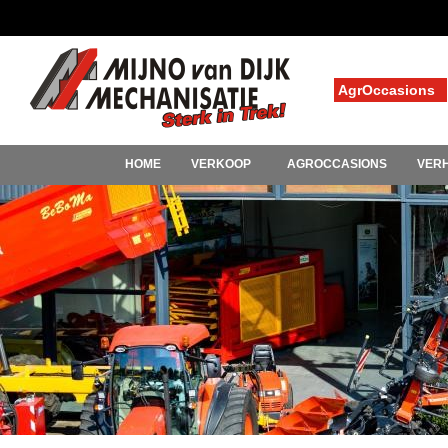
AgrOccasions
HOME
VERKOOP
AGROCCASIONS
VER