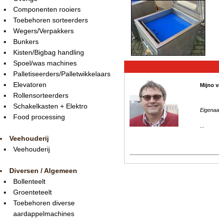
Componenten rooiers
Toebehoren sorteerders
Wegers/Verpakkers
Bunkers
Kisten/Bigbag handling
Spoel/was machines
Palletiseerders/Palletwikkelaars
Elevatoren
Mijno v
Rollensorteerders
Schakelkasten + Elektro
Eigenaa
Food processing
...
Veehouderij
Veehouderij
Diversen / Algemeen
Bollenteelt
Groenteteelt
Toebehoren diverse
aardappelmachines