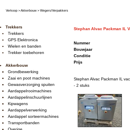
Verkoop
>
Akkerbouw
>
Wegers/Verpakkers
Trekkers
Stephan Alvac Packman IL 
Trekkers
GPS Elektronica
Nummer
Wielen en banden
Bouwjaar
Trekker toebehoren
Conditie
Prijs
Akkerbouw
Grondbewerking
Zaai en poot machines
Stephan Alvac Packman IL va
Gewasverzorging spuiten
- 2 stuks
Aardappelrooimachines
Aardappelinschuurlijnen
Kipwagens
Aardappelverwerking
Aardappel sorteermachines
Transportbanden
Overige