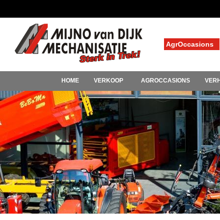
AgrOccasions
HOME
VERKOOP
AGROCCASIONS
VER