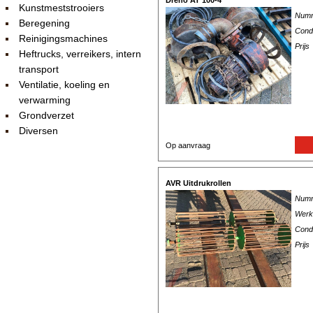
Dreno AT 100-4
Kunstmeststrooiers
Num
Beregening
Condi
Reinigingsmachines
Prijs
Heftrucks, verreikers, intern
transport
Ventilatie, koeling en
verwarming
Grondverzet
Diversen
Op aanvraag
AVR Uitdrukrollen
Num
Werk
Condi
Prijs