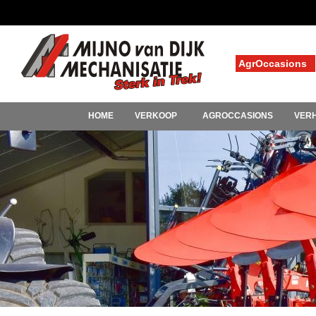
AgrOccasions
HOME
VERKOOP
AGROCCASIONS
VER