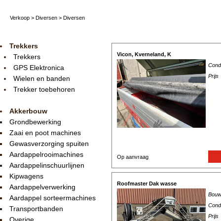
Verkoop
>
Diversen
>
Diversen
Trekkers
Vicon, Kverneland, K
Trekkers
Condi
GPS Elektronica
Prijs
Wielen en banden
Trekker toebehoren
Akkerbouw
Grondbewerking
Zaai en poot machines
Gewasverzorging spuiten
Aardappelrooimachines
Op aanvraag
Aardappelinschuurlijnen
Kipwagens
Roofmaster Dak wasse
Aardappelverwerking
Bouw
Aardappel sorteermachines
Condi
Transportbanden
Prijs
Overige