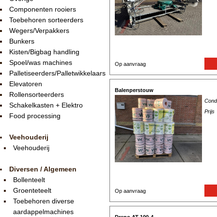
Componenten rooiers
Toebehoren sorteerders
Wegers/Verpakkers
Bunkers
Kisten/Bigbag handling
Spoel/was machines
Op aanvraag
Palletiseerders/Palletwikkelaars
Elevatoren
Balenperstouw
Rollensorteerders
Condi
Schakelkasten + Elektro
Prijs
Food processing
Veehouderij
Veehouderij
Diversen / Algemeen
Bollenteelt
Groenteteelt
Op aanvraag
Toebehoren diverse
aardappelmachines