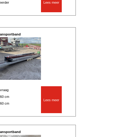
seerder
Lees meer
ransportband
vraag
560 cm
Lees meer
560 cm
ransportband