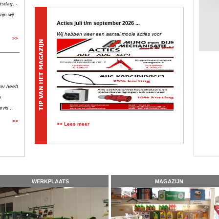
sdag, -
ijn wij
Acties juli t/m september 2026 ...
Wij hebben weer een aantal mooie acties voor
>>
er heeft
n
evis
...
>>
>> Lees meer
WERKPLAATS
MAGAZIJN