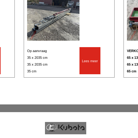
Op aanvraag
VERK
35 x 2035 cm
65 x 1
Lees meer
35 x 2035 cm
65 x 1
35 cm
65 cm