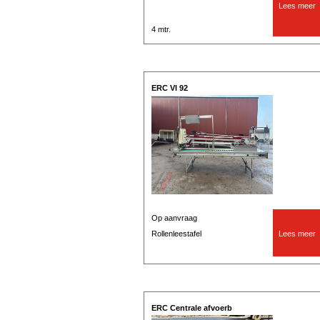
Lees meer
4 mtr.
ERC VI 92
Op aanvraag
Rollenleestafel
Lees meer
ERC Centrale afvoerb