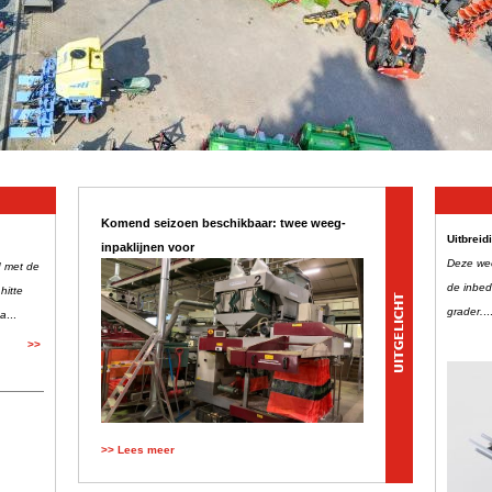
Komend seizoen beschikbaar: twee weeg-
Uitbreid
inpaklijnen voor
Deze wee
d met de
de inbed
hitte
grader.
..
a
...
>>
>> Lees meer