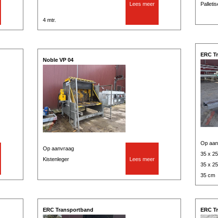
Lees meer
Palleti
4 mtr.
ERC T
Noble VP 04
Op aan
Op aanvraag
35 x 2
Kistenleger
Lees meer
35 x 2
35 cm
ERC Transportband
ERC T