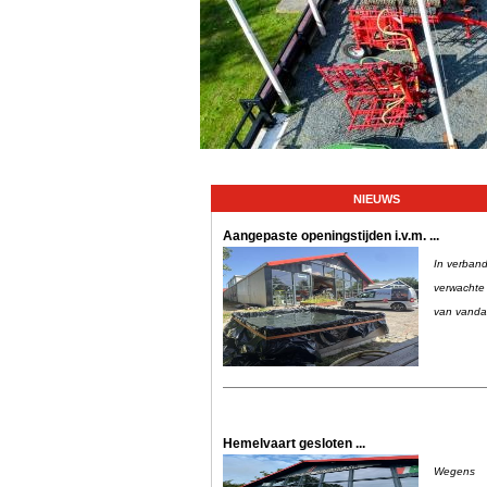
NIEUWS
Aangepaste openingstijden i.v.m. ...
In verban
verwachte 
van vanda
Hemelvaart gesloten ...
Wegens