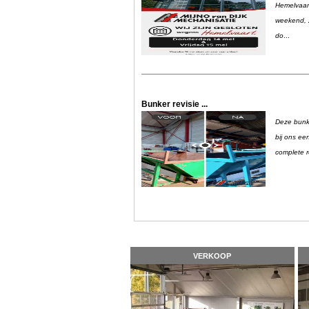
Hemelvaart
weekend, z
do
...
Bunker revisie ...
Deze bunk
bij ons ee
complete r
VERKOOP