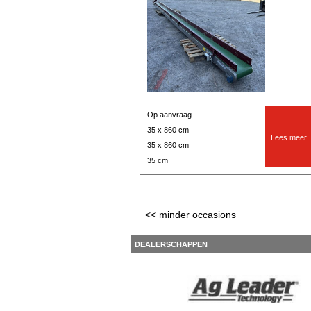
Op aanvraag
35 x 860 cm
Lees meer
35 x 860 cm
35 cm
<< minder occasions
DEALERSCHAPPEN