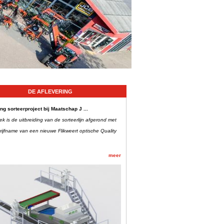
DE AFLEVERING
ing sorteerproject bij Maatschap J ...
k is de uitbreiding van de sorteerlijn afgerond met
rijfname van een nieuwe Flikweert optische Quality
.
meer