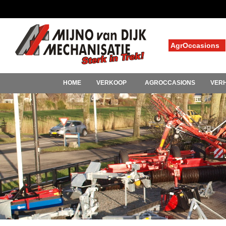
AgrOccasions
HOME
VERKOOP
AGROCCASIONS
VER