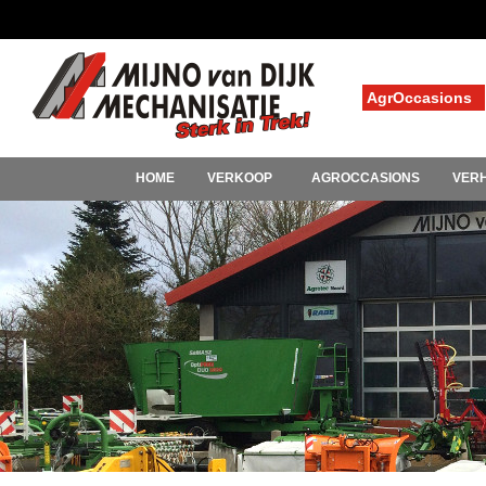
AgrOccasions
HOME
VERKOOP
AGROCCASIONS
VER