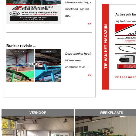
Hemelvaartsdag, -
weekend, zijn wij
Acties juli t
do
...
Wij hebben we
>>
Bunker revisie ...
Deze bunker heeft
bij ons een
complete revis
...
>>
>> Lees meer
VERKOOP
WERKPLAATS