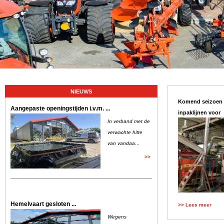
NIEUWS
Komend seizoen 
Aangepaste openingstijden i.v.m. ...
inpaklijnen voor
In verband met de
verwachte hitte
van vandaa
...
>>
Hemelvaart gesloten ...
>> Lees meer
Wegens