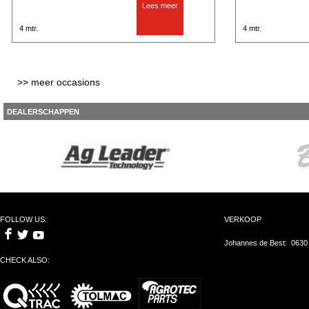
Lees meer
4 mtr.
4 mtr.
>> meer occasions
DEALERSCHAPPEN
FOLLOW US:
VERKOOP
Johannes de Best: 0630
CHECK ALSO: