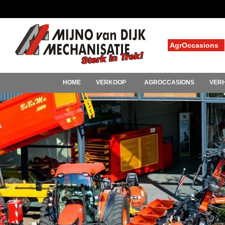
AgrOccasions
HOME
VERKOOP
AGROCCASIONS
VER