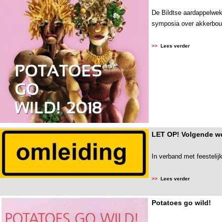
De Bildtse aardappelweke
symposia over akkerbouw
>>
Lees verder
LET OP! Volgende we
In verband met feestelij
>>
Lees verder
Potatoes go wild!