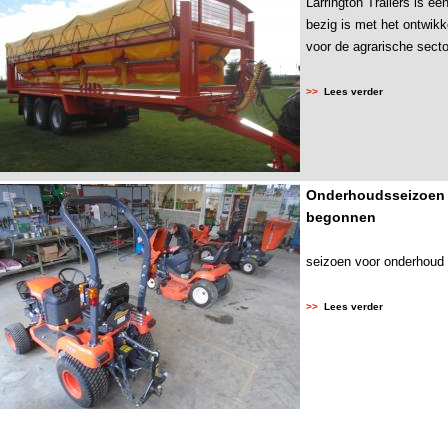
Larrington Trailers is ee
bezig is met het ontwikke
voor de agrarische sector
>>
Lees verder
Onderhoudsseizoen 
begonnen
seizoen voor onderhoud
>>
Lees verder