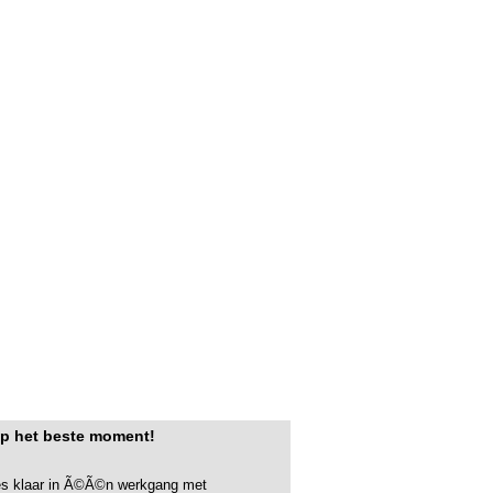
op het beste moment!
oes klaar in Ã©Ã©n werkgang met