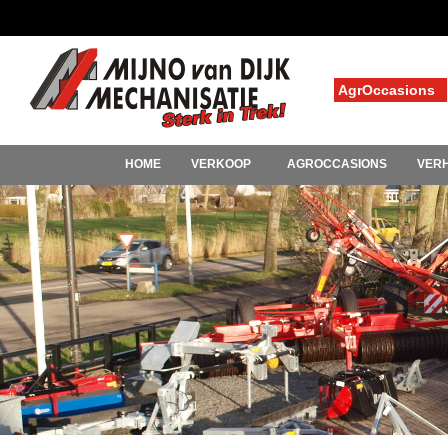
AgrOccasions
HOME
VERKOOP
AGROCCASIONS
VER