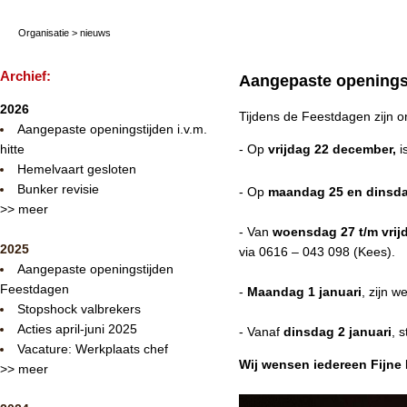
Organisatie
>
nieuws
Archief:
Aangepaste openings
2026
Tijdens de Feestdagen zijn o
Aangepaste openingstijden i.v.m.
hitte
- Op
vrijdag 22 december,
i
Hemelvaart gesloten
Bunker revisie
- Op
maandag 25 en dinsd
>> meer
- Van
woensdag 27 t/m vrij
2025
via 0616 – 043 098 (Kees).
Aangepaste openingstijden
Feestdagen
-
Maandag 1 januari
, zijn w
Stopshock valbrekers
Acties april-juni 2025
- Vanaf
dinsdag 2 januari
, 
Vacature: Werkplaats chef
Wij wensen iedereen Fijne
>> meer