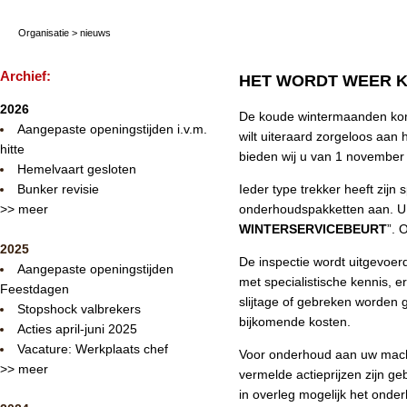
Organisatie
>
nieuws
Archief:
HET WORDT WEER K
2026
De koude wintermaanden komen
Aangepaste openingstijden i.v.m.
wilt uiteraard zorgeloos aan
hitte
bieden wij u van 1 november 
Hemelvaart gesloten
Bunker revisie
Ieder type trekker heeft zij
>> meer
onderhoudspakketten aan. U k
WINTERSERVICEBEURT
”. 
2025
De inspectie wordt uitgevoer
Aangepaste openingstijden
met specialistische kennis, e
Feestdagen
slijtage of gebreken worden 
Stopshock valbrekers
bijkomende kosten.
Acties april-juni 2025
Vacature: Werkplaats chef
Voor onderhoud aan uw machin
>> meer
vermelde actieprijzen zijn g
in overleg mogelijk het onder