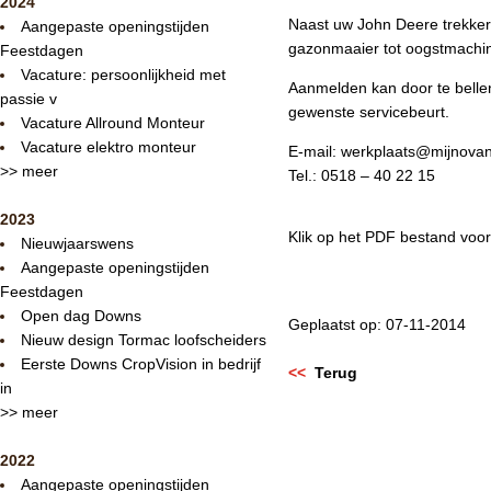
2024
Naast uw John Deere trekker
Aangepaste openingstijden
gazonmaaier tot oogstmachin
Feestdagen
Vacature: persoonlijkheid met
Aanmelden kan door te bellen
passie v
gewenste servicebeurt.
Vacature Allround Monteur
Vacature elektro monteur
E-mail:
werkplaats@mijnovand
>> meer
Tel.: 0518 – 40 22 15
2023
Klik op het PDF bestand voor
Nieuwjaarswens
Aangepaste openingstijden
Feestdagen
Open dag Downs
Geplaatst op: 07-11-2014
Nieuw design Tormac loofscheiders
Eerste Downs CropVision in bedrijf
<<
Terug
in
>> meer
2022
Aangepaste openingstijden