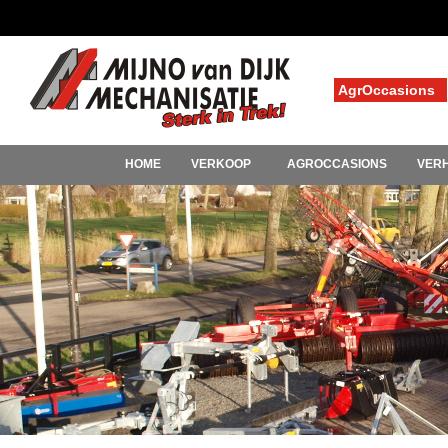
AgrOccasions
HOME
VERKOOP
AGROCCASIONS
VER