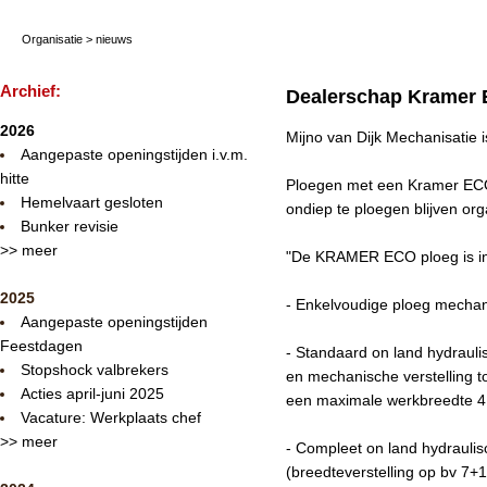
Organisatie
>
nieuws
Archief:
Dealerschap Kramer
2026
Mijno van Dijk Mechanisatie 
Aangepaste openingstijden i.v.m.
hitte
Ploegen met een Kramer ECO
Hemelvaart gesloten
ondiep te ploegen blijven or
Bunker revisie
>> meer
"De KRAMER ECO ploeg is in d
2025
- Enkelvoudige ploeg mechan
Aangepaste openingstijden
Feestdagen
- Standaard on land hydrauli
Stopshock valbrekers
en mechanische verstelling to
Acties april-juni 2025
een maximale werkbreedte 4 
Vacature: Werkplaats chef
>> meer
- Compleet on land hydraulis
(breedteverstelling op bv 7+