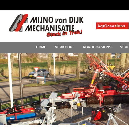
AgrOccasions
HOME
VERKOOP
AGROCCASIONS
VER