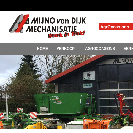
AgrOccasions
HOME
VERKOOP
AGROCCASIONS
VER