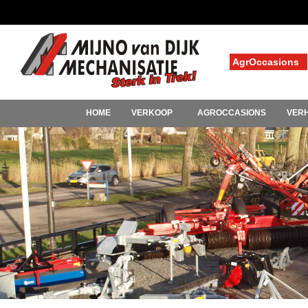
AgrOccasions
HOME
VERKOOP
AGROCCASIONS
VER