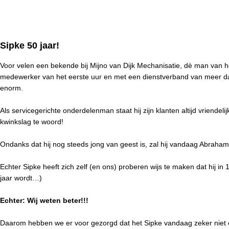
Sipke 50 jaar!
Voor velen een bekende bij Mijno van Dijk Mechanisatie, dè man van he
medewerker van het eerste uur en met een dienstverband van meer dan 
enorm.
Als servicegerichte onderdelenman staat hij zijn klanten altijd vriende
kwinkslag te woord!
Ondanks dat hij nog steeds jong van geest is, zal hij vandaag Abraham
Echter Sipke heeft zich zelf (en ons) proberen wijs te maken dat hij i
jaar wordt…)
Echter:
Wij weten beter!!!
Daarom hebben we er voor gezorgd dat het Sipke vandaag zeker niet ont