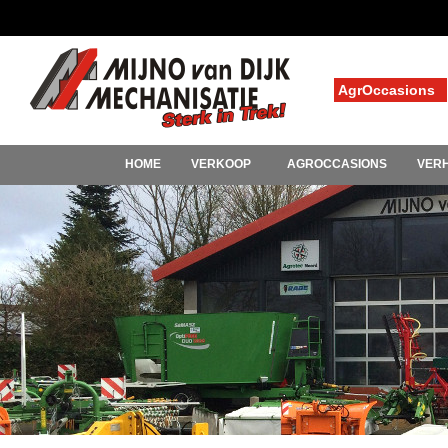
AgrOccasions
HOME
VERKOOP
AGROCCASIONS
VER