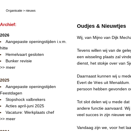
Organisatie
>
nieuws
Archief:
Oudjes & Nieuwtjes
2026
Wij, van Mijno van Dijk Mech
Aangepaste openingstijden i.v.m.
hitte
Tevens willen wij van de gel
Hemelvaart gesloten
een wisseling plaats zal vin
Bunker revisie
dienst, het stokje over van 
>> meer
Daarnaast kunnen wij u mede
2025
Evert de Vries uit Menaldum. 
Aangepaste openingstijden
persoon hebben gevonden om
Feestdagen
Stopshock valbrekers
Tot slot delen wij u mede dat
Acties april-juni 2025
andere functie aanvaard. Wi
Vacature: Werkplaats chef
veel succes in zijn nieuwe we
>> meer
Vandaag zijn we, voor het laa