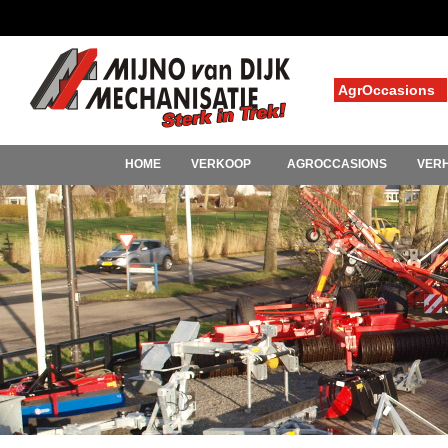
AgrOccasions
HOME
VERKOOP
AGROCCASIONS
VER