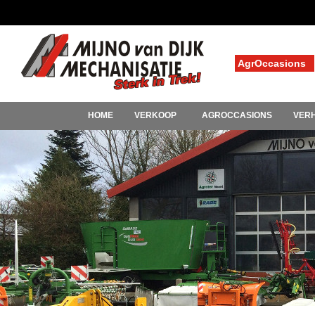
AgrOccasions
HOME
VERKOOP
AGROCCASIONS
VER