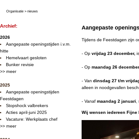
Organisatie
>
nieuws
Archief:
Aangepaste openings
2026
Tijdens de Feestdagen zijn o
Aangepaste openingstijden i.v.m.
hitte
- Op
vrijdag 23 december,
i
Hemelvaart gesloten
Bunker revisie
- Op
maandag 26 decembe
>> meer
- Van
dinsdag 27 t/m vrijda
2025
alleen in noodgevallen besch
Aangepaste openingstijden
Feestdagen
- Vanaf
maandag 2 januari
,
Stopshock valbrekers
Acties april-juni 2025
Wij wensen iedereen Fijne
Vacature: Werkplaats chef
>> meer