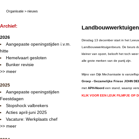
Organisatie
>
nieuws
Archief:
Landbouwwerktuigenb
2026
Dinsdag 13 december start in het Leeu
Aangepaste openingstijden i.v.m.
Landbouwwerktuigenbeurs. De beurs duur
hitte
kleiner van opzet, belooft het toch wee
Hemelvaart gesloten
alle grote merken van de partij zijn.
Bunker revisie
>> meer
Mijno van Dijk Mechanisatie is vanzelf
Groep - Gezamelijke Friese JOHN DE
2025
met
APH-Noord
een stand, waarop versc
Aangepaste openingstijden
KLIK VOOR EEN LEUK FILMPJE OP D
Feestdagen
Stopshock valbrekers
Acties april-juni 2025
Vacature: Werkplaats chef
>> meer