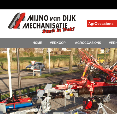
AgrOccasions
HOME
VERKOOP
AGROCCASIONS
VER