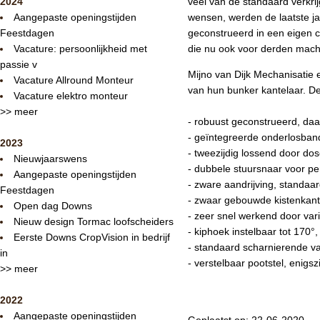
2024
veel van de standaard verkri
Aangepaste openingstijden
wensen, werden de laatste j
Feestdagen
geconstrueerd in een eigen co
Vacature: persoonlijkheid met
die nu ook voor derden mach
passie v
Mijno van Dijk Mechanisatie
Vacature Allround Monteur
van hun bunker kantelaar. De
Vacature elektro monteur
>> meer
- robuust geconstrueerd, da
- geïntegreerde onderlosband
2023
- tweezijdig lossend door dos
Nieuwjaarswens
- dubbele stuursnaar voor pe
Aangepaste openingstijden
- zware aandrijving, standaa
Feestdagen
- zwaar gebouwde kistenkant
Open dag Downs
- zeer snel werkend door vari
Nieuw design Tormac loofscheiders
- kiphoek instelbaar tot 170°,
Eerste Downs CropVision in bedrijf
- standaard scharnierende va
in
- verstelbaar pootstel,
enigsz
>> meer
2022
Aangepaste openingstijden