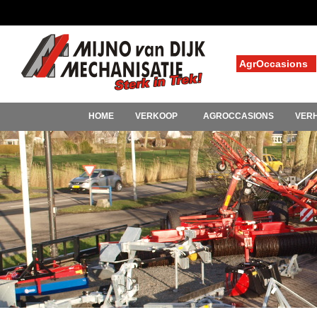
AgrOccasions
HOME
VERKOOP
AGROCCASIONS
VER