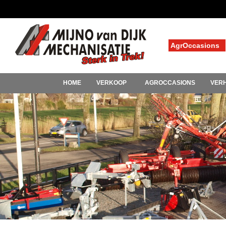
AgrOccasions
HOME
VERKOOP
AGROCCASIONS
VER