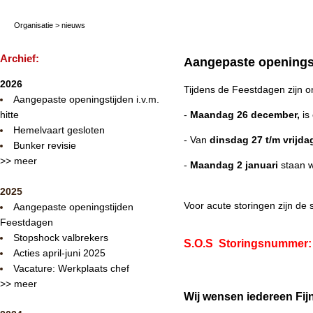
Organisatie
>
nieuws
Archief:
Aangepaste openings
2026
Tijdens de Feestdagen zijn o
Aangepaste openingstijden i.v.m.
hitte
-
Maandag 26 december,
is
Hemelvaart gesloten
- Van
dinsdag 27 t/m vrijd
Bunker revisie
>> meer
-
Maandag 2 januari
staan w
2025
Voor acute storingen zijn de
Aangepaste openingstijden
Feestdagen
Stopshock valbrekers
S.O.S Storingsnummer
Acties april-juni 2025
Vacature: Werkplaats chef
>> meer
Wij wensen iedereen Fij