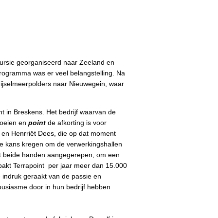
ursie georganiseerd naar Zeeland en
rogramma was er veel belangstelling. Na
 ijselmeerpolders naar Nieuwegein, waar
nt
in Breskens. Het bedrijf waarvan de
roeien en
point
de afkorting is voor
n en Henrriët Dees, die op dat moment
e kans kregen om de verwerkingshallen
et beide handen aangegerepen, om een
rpakt Terrapoint per jaar meer dan 15.000
 indruk geraakt van de passie en
usiasme door in hun bedrijf hebben