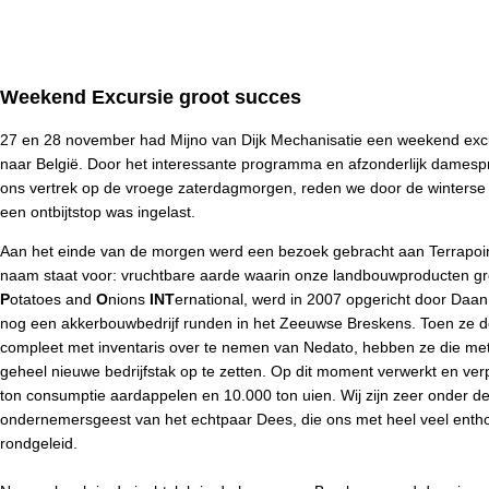
Weekend Excursie groot succes
27 en 28 november had Mijno van Dijk Mechanisatie een weekend exc
naar België. Door het interessante programma en afzonderlijk damesp
ons vertrek op de vroege zaterdagmorgen, reden we door de winterse
een ontbijtstop was ingelast.
Aan het einde van de morgen werd een bezoek gebracht aan
Terrapoi
naam staat voor: vruchtbare aarde waarin onze landbouwproducten g
P
otatoes and
O
nions
INT
ernational, werd in 2007 opgericht door Daa
nog een akkerbouwbedrijf runden in het Zeeuwse Breskens. Toen ze d
compleet met inventaris over te nemen van Nedato, hebben ze die m
geheel nieuwe bedrijfstak op te zetten. Op dit moment verwerkt en ve
ton consumptie aardappelen en 10.000 ton uien. Wij zijn zeer onder de
ondernemersgeest van het echtpaar Dees, die ons met heel veel entho
rondgeleid.