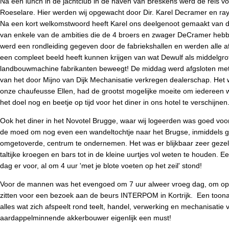
Na een lunch in de jachtclub in de haven van Breskens werd de reis v
Roeselare. Hier werden wij opgewacht door Dir. Karel Decramer en r
Na een kort welkomstwoord heeft Karel ons deelgenoot gemaakt van 
van enkele van de ambities die de 4 broers en zwager DeCramer hebbe
werd een rondleiding gegeven door de fabriekshallen en werden alle 
een compleet beeld heeft kunnen krijgen van wat Dewulf als middelgrot
landbouwmachine fabrikanten beweegt! De middag werd afgsloten met ee
van het door Mijno van Dijk Mechanisatie verkregen dealerschap. Het w
onze chaufeusse Ellen, had de grootst mogelijke moeite om iedereen wee
het doel nog en beetje op tijd voor het diner in ons hotel te verschijn
Ook het diner in het Novotel Brugge, waar wij logeerden was goed voor
de moed om nog even een wandeltochtje naar het Brugse, inmiddels ge
omgetoverde, centrum te ondernemen. Het was er blijkbaar zeer gezell
taltijke kroegen en bars tot in de kleine uurtjes vol weten te houden. E
dag er voor, al om 4 uur 'met je blote voeten op het zeil' stond!
Voor de mannen was het evengoed om 7 uur alweer vroeg dag, om op tij
zitten voor een bezoek aan de beurs INTERPOM in Kortrijk. Een toon
alles wat zich afspeelt rond teelt, handel, verwerking en mechanisatie
aardappelminnende akkerbouwer eigenlijk een must!