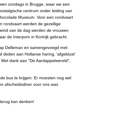
uwen zondags in Brugge, waar we een
ostalgische centrum onder leiding van
 Chocolade Museum. Voor een rondvaart
en rondvaart werden de gezellige
 eind van de dag werden de vrouwen
r de Interpom in Kortrijk gebracht.
Jaap Delleman en samengevoegd met
ed deden aan Hollanse haring, 'afgeblust'
.) Met dank aan "De Aardappelwereld",
 de bus te krijgen: Er moesten nog wel
en afscheidsdiner voor ons was
 terug kan denken!