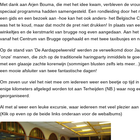
Met dank aan Arjen Bouma, die met het idee kwam, verbleven de vro
speciaal programma hadden samengesteld. Een rondleiding door het n
een gids en een bezoek aan -hoe kan het ook anders- het Belgische
was het te koud, maar dat mocht de pret niet drukken! In plaats van e
winkeltjes en de kerstmarkt van brugge nog even aangedaan. Aan het
vanaf het Centrum van Brugge opgehaald en met twee taxibusjes en naa
Op de stand van 'De Aardappelwereld' werden ze verwelkomd door 
'onze' mannen, die zich op de traditionele haringparty inmiddels te go
met een glaasje zachte korenwijn (sommigen blusten zelfs iets meer..
een mooie afsluiter van twee fantastische dagen!
Om zeven uur viel het niet mee om iedereen weer een beetje op tijd in
enige kilometers afgelegd worden tot aan Terheijden (NB.) waar nog e
georganiseerd.
Al met al weer een leuke excursie, waar iedereen met veel plezier aan
(Klik op even op de beide links onderaan voor de webalbums)