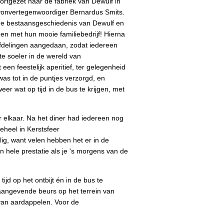
oortgezet naar de fabriek van
Dewulf
in
ayonvertegenwoordiger Bernardus Smits.
de bestaansgeschiedenis van Dewulf en
n met hun mooie familiebedrijf! Hierna
afdelingen aangedaan, zodat iedereen
e soeler in de wereld van
n feestelijk aperitief, ter gelegenheid
as tot in de puntjes verzorgd, en
r wat op tijd in de bus te krijgen, met
en.
 elkaar. Na het diner had iedereen nog
heel in Kerstsfeer
ig, want velen hebben het er in de
en hele prestatie als je 's morgens van de
d op het ontbijt én in de bus te
aangevende beurs op het terrein van
 van aardappelen. Voor de